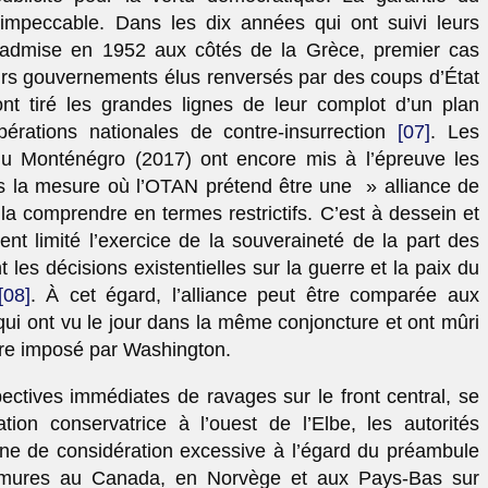
s impeccable. Dans les dix années qui ont suivi leurs
e (admise en 1952 aux côtés de la Grèce, premier cas
eurs gouvernements élus renversés par des coups d’État
nt tiré les grandes lignes de leur complot d’un plan
rations nationales de contre-insurrection
[07]
. Les
du Monténégro (2017) ont encore mis à l’épreuve les
ans la mesure où l’OTAN prétend être une » alliance de
 la comprendre en termes restrictifs. C’est à dessein et
ent limité l’exercice de la souveraineté de la part des
les décisions existentielles sur la guerre et la paix du
[08]
. À cet égard, l’alliance peut être comparée aux
qui ont vu le jour dans la même conjoncture et ont mûri
ire imposé par Washington.
ectives immédiates de ravages sur le front central, se
ation conservatrice à l’ouest de l’Elbe, les autorités
ne de considération excessive à l’égard du préambule
rmures au Canada, en Norvège et aux Pays-Bas sur