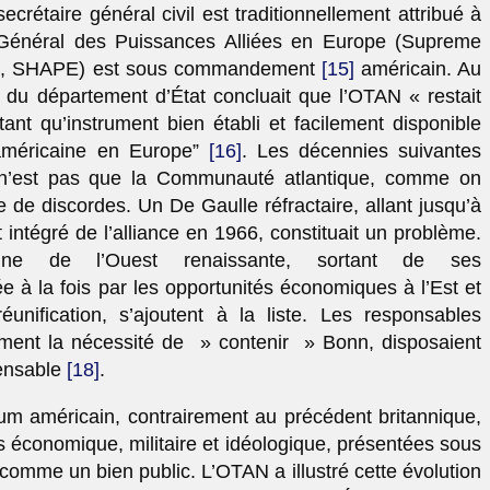
secrétaire général civil est traditionnellement attribué à
Général des Puissances Alliées en Europe (Supreme
pe, SHAPE) est sous commandement
[15]
américain. Au
du département d’État concluait que l’OTAN « restait
tant qu’instrument bien établi et facilement disponible
e américaine en Europe”
[16]
. Les décennies suivantes
e n’est pas que la Communauté atlantique, comme on
te de discordes. Un De Gaulle réfractaire, allant jusqu’à
ntégré de l’alliance en 1966, constituait un problème.
gne de l’Ouest renaissante, sortant de ses
ée à la fois par les opportunités économiques à l’Est et
unification, s’ajoutent à la liste. Les responsables
ement la nécessité de » contenir » Bonn, disposaient
pensable
[18]
.
erium américain, contrairement au précédent britannique,
res économique, militaire et idéologique, présentées sous
omme un bien public. L’OTAN a illustré cette évolution