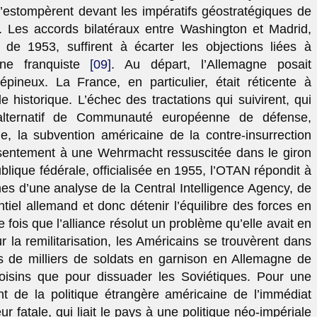
s’estompèrent devant les impératifs géostratégiques de
. Les accords bilatéraux entre Washington et Madrid,
 de 1953, suffirent à écarter les objections liées à
gne franquiste
[09]
. Au départ, l’Allemagne posait
pineux. La France, en particulier, était réticente à
 historique. L’échec des tractations qui suivirent, qui
t alternatif de Communauté européenne de défense,
 la subvention américaine de la contre-insurrection
nsentement à une Wehrmacht ressuscitée dans le giron
lique fédérale, officialisée en 1955, l’OTAN répondit à
mes d’une analyse de la Central Intelligence Agency, de
entiel allemand et donc détenir l’équilibre des forces en
e fois que l’alliance résolut un problème qu’elle avait en
 la remilitarisation, les Américains se trouvèrent dans
es de milliers de soldats en garnison en Allemagne de
voisins que pour dissuader les Soviétiques. Pour une
nt de la politique étrangère américaine de l’immédiat
eur fatale, qui liait le pays à une politique néo-impériale