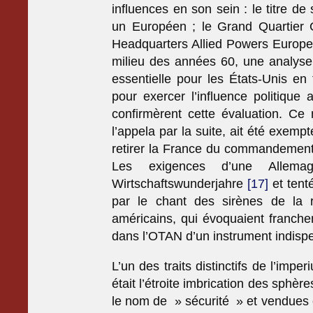
influences en son sein : le titre de 
un Européen ; le Grand Quartier 
Headquarters Allied Powers Euro
milieu des années 60, une analyse 
essentielle pour les États-Unis en 
pour exercer l’influence politiqu
confirmèrent cette évaluation. C
l’appela par la suite, ait été exemp
retirer la France du commandement i
Les exigences d’une Allema
Wirtschaftswunderjahre
[17]
et tent
par le chant des sirènes de la ré
américains, qui évoquaient franch
dans l’OTAN d’un instrument indis
L’un des traits distinctifs de l’imp
était l’étroite imbrication des sphè
le nom de » sécurité » et vendues c