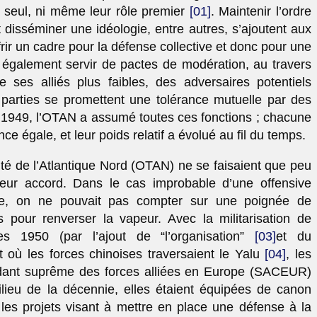
r seul, ni même leur rôle premier
[01]
. Maintenir l’ordre
disséminer une idéologie, entre autres, s’ajoutent aux
ffrir un cadre pour la défense collective et donc pour une
t également servir de pactes de modération, au travers
 ses alliés plus faibles, des adversaires potentiels
s parties se promettent une tolérance mutuelle par des
 1949, l’OTAN a assumé toutes ces fonctions ; chacune
ce égale, et leur poids relatif a évolué au fil du temps.
ité de l’Atlantique Nord (OTAN) ne se faisaient que peu
 de leur accord. Dans le cas improbable d’une offensive
ale, on ne pouvait pas compter sur une poignée de
 pour renverser la vapeur. Avec la militarisation de
es 1950 (par l’ajout de “l’organisation”
[03]
et du
ù les forces chinoises traversaient le Yalu
[04]
, les
ndant suprême des forces alliées en Europe (SACEUR)
lieu de la décennie, elles étaient équipées de canon
s projets visant à mettre en place une défense à la