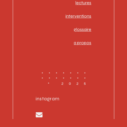
lectures
interventions
glossaire
a propos
*******
*******
* 2025
instagram
